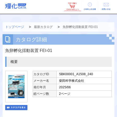
ご利用上の
お問い合せ
注意
トップページ
最新カタログ
魚卵孵化揺動装置 FEI-01
カタログ詳細
魚卵孵化揺動装置 FEI-01
概要
カタログID
SBK00001_A1508_240
メーカー名
柴田科学株式会社
発行年月
2025/06
総ページ数
2ページ