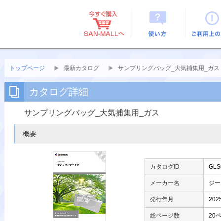
使い方
ご利用上
トップページ
最新カタログ
サンプリングバッグ_大気捕集用_ガス
カタログ詳細
サンプリングバッグ_大気捕集用_ガス
概要
カタログID
GLS
メーカー名
ジー
発行年月
202
総ページ数
20