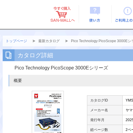
使い方
ご利用上
トップページ
最新カタログ
Pico Technology PicoScope 3000
カタログ詳細
Pico Technology PicoScope 3000Eシリーズ
概要
カタログID
YMS
メーカー名
ヤマ
発行年月
20
総ページ数
2ペ