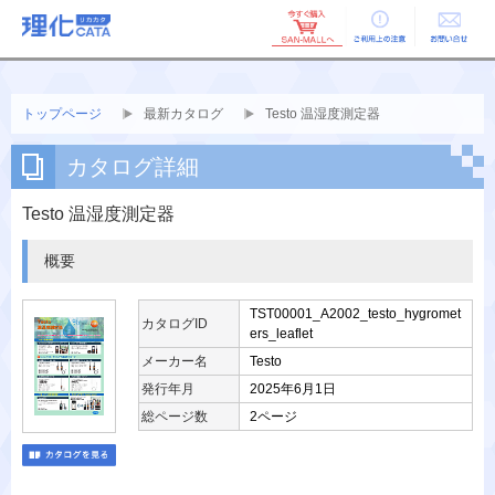
ご利用上の
お問い合せ
注意
トップページ
最新カタログ
Testo 温湿度測定器
カタログ詳細
Testo 温湿度測定器
概要
TST00001_A2002_testo_hygromet
カタログID
ers_leaflet
メーカー名
Testo
発行年月
2025年6月1日
総ページ数
2ページ