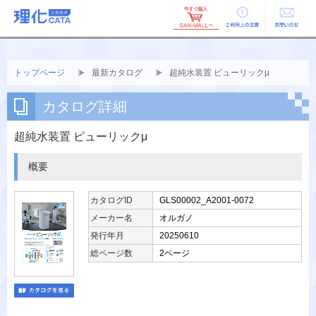
ご利用上の
お問い合せ
注意
トップページ
最新カタログ
超純水装置 ピューリックμ
カタログ詳細
超純水装置 ピューリックμ
概要
カタログID
GLS00002_A2001-0072
メーカー名
オルガノ
発行年月
20250610
総ページ数
2ページ