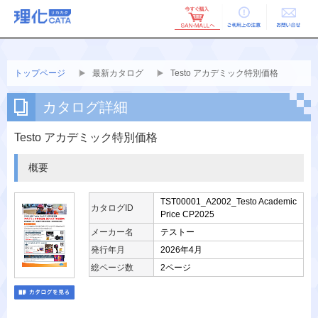
ご利用上の
お問い合せ
注意
トップページ
最新カタログ
Testo アカデミック特別価格
カタログ詳細
Testo アカデミック特別価格
概要
TST00001_A2002_Testo Academic
カタログID
Price CP2025
メーカー名
テストー
発行年月
2026年4月
総ページ数
2ページ