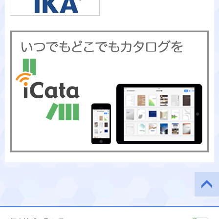
このペ
ージの
先頭へ