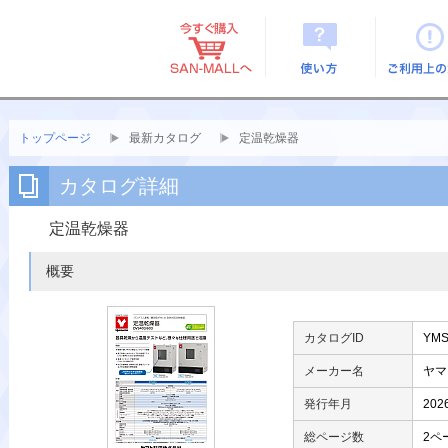
使い方
ご利用上
トップページ
最新カタログ
定温乾燥器
カタログ詳細
定温乾燥器
概要
カタログID
YMS
メーカー名
ヤマ
発行年月
20
総ページ数
2ペ