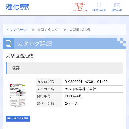
ご利用上の
お問い合せ
注意
トップページ
最新カタログ
大型恒温油槽
カタログ詳細
大型恒温油槽
概要
カタログID
YMS00001_A2301_C1495
メーカー名
ヤマト科学株式会社
発行年月
2026年4月
総ページ数
2ページ