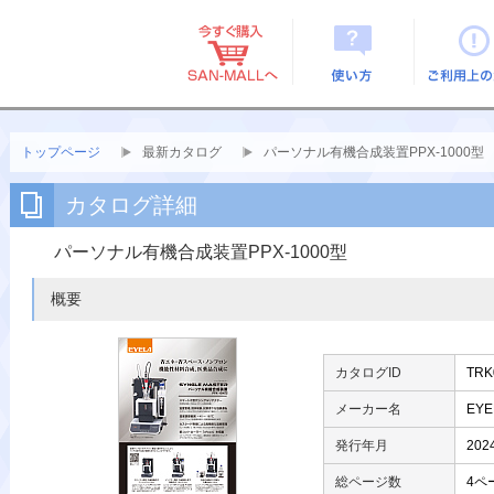
使い方
ご利用上
トップページ
最新カタログ
パーソナル有機合成装置PPX-1000型
カタログ詳細
パーソナル有機合成装置PPX-1000型
概要
カタログID
TRK
メーカー名
EY
発行年月
20
総ページ数
4ペ