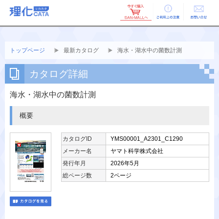
ご利用上の
お問い合せ
注意
トップページ
最新カタログ
海水・湖水中の菌数計測
カタログ詳細
海水・湖水中の菌数計測
概要
カタログID
YMS00001_A2301_C1290
メーカー名
ヤマト科学株式会社
発行年月
2026年5月
総ページ数
2ページ