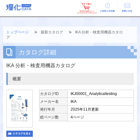
ご利用上の
お問い合せ
注意
トップページ
最新カタログ
IKA 分析・検査用機器カタロ
グ
カタログ詳細
IKA 分析・検査用機器カタログ
概要
カタログID
IKJ00001_Analyticaltesting
メーカー名
IKA
発行年月
2025年11月更新
総ページ数
4ページ