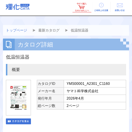
ご利用上の
お問い合せ
注意
トップページ
最新カタログ
低温恒温器
カタログ詳細
低温恒温器
概要
カタログID
YMS00001_A2301_C1160
メーカー名
ヤマト科学株式会社
発行年月
2026年4月
総ページ数
2ページ