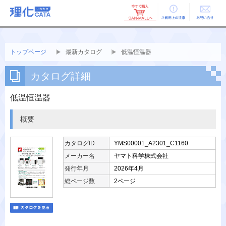
ご利用上の
お問い合せ
注意
トップページ
最新カタログ
低温恒温器
カタログ詳細
低温恒温器
概要
カタログID
YMS00001_A2301_C1160
メーカー名
ヤマト科学株式会社
発行年月
2026年4月
総ページ数
2ページ