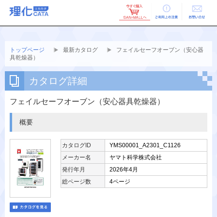
ご利用上の
お問い合せ
注意
トップページ
最新カタログ
フェイルセーフオーブン（安心器
具乾燥器）
カタログ詳細
フェイルセーフオーブン（安心器具乾燥器）
概要
カタログID
YMS00001_A2301_C1126
メーカー名
ヤマト科学株式会社
発行年月
2026年4月
総ページ数
4ページ