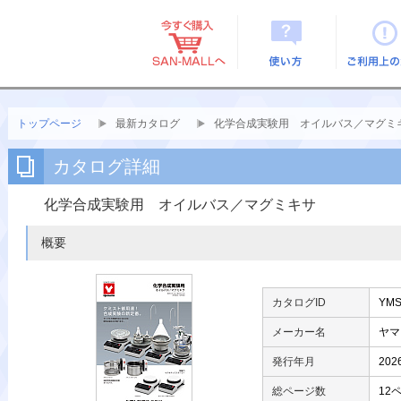
使い方
ご利用上
トップページ
最新カタログ
化学合成実験用 オイルバス／マグミ
カタログ詳細
化学合成実験用 オイルバス／マグミキサ
概要
カタログID
YMS
メーカー名
ヤマ
発行年月
20
総ページ数
12