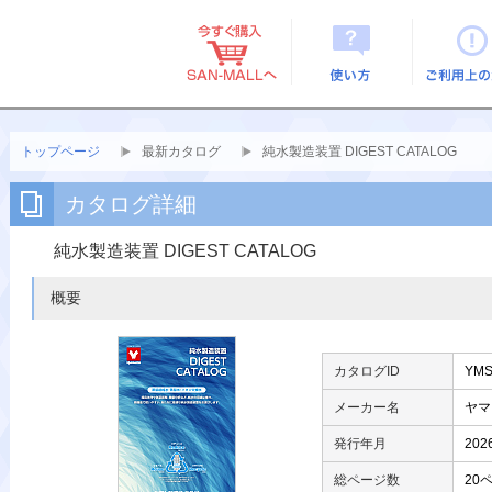
使い方
ご利用上
トップページ
最新カタログ
純水製造装置 DIGEST CATALOG
カタログ詳細
純水製造装置 DIGEST CATALOG
概要
カタログID
YMS
メーカー名
ヤマ
発行年月
20
総ページ数
20