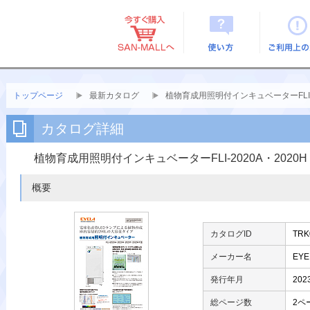
使い方
ご利用上
トップページ
最新カタログ
植物育成用照明付インキュベーターFLI-20
カタログ詳細
植物育成用照明付インキュベーターFLI-2020A・2020H・
概要
カタログID
TRK
メーカー名
EY
発行年月
20
総ページ数
2ペ