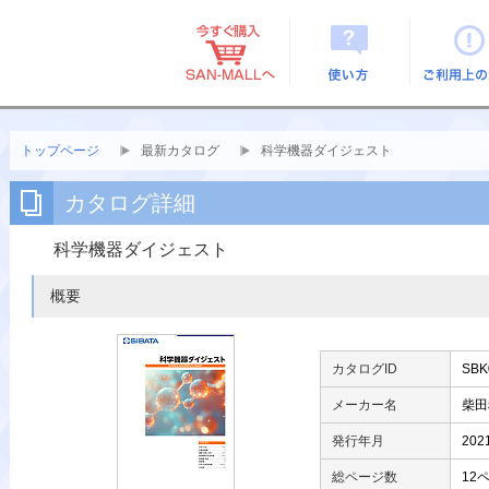
使い方
ご利用上
トップページ
最新カタログ
科学機器ダイジェスト
カタログ詳細
科学機器ダイジェスト
概要
カタログID
SBK
メーカー名
柴田
発行年月
202
総ページ数
12