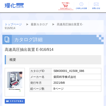
ご利用上の
お問い合せ
注意
トップページ
最新カタログ
高速高圧抽出装置 E-
916/914
カタログ詳細
高速高圧抽出装置 E-916/914
概要
カタログID
SBK00001_A1508_086
メーカー名
柴田科学株式会社
発行年月
2021/9/8
総ページ数
8ページ