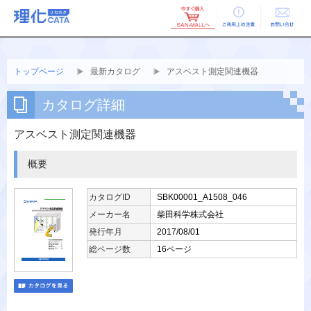
ご利用上の
お問い合せ
注意
トップページ
最新カタログ
アスベスト測定関連機器
カタログ詳細
アスベスト測定関連機器
概要
カタログID
SBK00001_A1508_046
メーカー名
柴田科学株式会社
発行年月
2017/08/01
総ページ数
16ページ