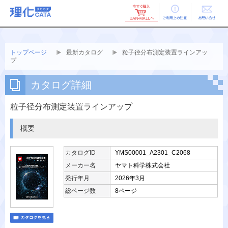
ご利用上の
お問い合せ
注意
トップページ
最新カタログ
粒子径分布測定装置ラインアッ
プ
カタログ詳細
粒子径分布測定装置ラインアップ
概要
カタログID
YMS00001_A2301_C2068
メーカー名
ヤマト科学株式会社
発行年月
2026年3月
総ページ数
8ページ