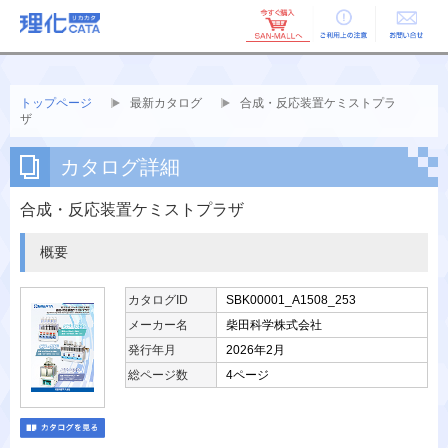
ご利用上の
お問い合せ
注意
トップページ
最新カタログ
合成・反応装置ケミストプラ
ザ
カタログ詳細
合成・反応装置ケミストプラザ
概要
カタログID
SBK00001_A1508_253
メーカー名
柴田科学株式会社
発行年月
2026年2月
総ページ数
4ページ