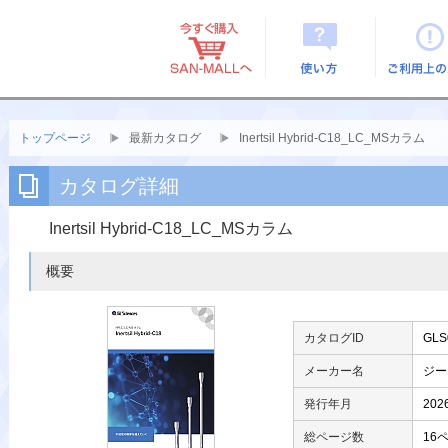
使い方
ご利用上
トップページ
最新カタログ
Inertsil Hybrid-C18_LC_MSカラム
カタログ詳細
Inertsil Hybrid-C18_LC_MSカラム
概要
カタログID
GLS
メーカー名
ジー
発行年月
202
総ページ数
16