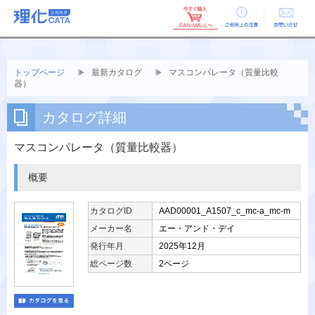
ご利用上の
お問い合せ
注意
トップページ
最新カタログ
マスコンパレータ（質量比較
器）
カタログ詳細
マスコンパレータ（質量比較器）
概要
カタログID
AAD00001_A1507_c_mc-a_mc-m
メーカー名
エー・アンド・デイ
発行年月
2025年12月
総ページ数
2ページ