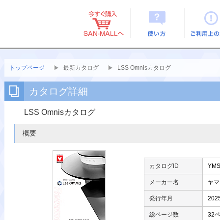
使い方
ご利用上
トップページ
最新カタログ
LSS Omnisカタログ
カタログ詳細
LSS Omnisカタログ
概要
カタログID
YMS
メーカー名
ヤマ
発行年月
202
総ページ数
32