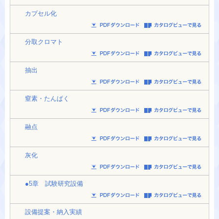
カプセル化
分取クロマト
抽出
窒素・たんぱく
融点
灰化
●5章 試験研究設備
設備提案・納入実績