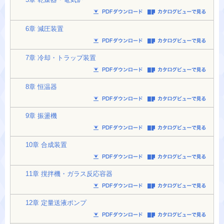
6章 減圧装置
7章 冷却・トラップ装置
8章 恒温器
9章 振盪機
10章 合成装置
11章 撹拌機・ガラス反応容器
12章 定量送液ポンプ