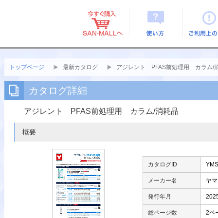
使い方
ご利用上
トップページ
最新カタログ
アジレント PFAS前処理用 カラム/
カタログ詳細
アジレント PFAS前処理用 カラム/消耗品
概要
カタログID
YMS
メーカー名
ヤマ
発行年月
20
総ページ数
2ペ