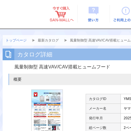
使い方
ご利用上
トップページ
最新カタログ
風量制御型 高速VAV/CAV搭載ヒュー
カタログ詳細
風量制御型 高速VAV/CAV搭載ヒュームフード
概要
カタログID
YMS
メーカー名
ヤマ
発行年月
20
総ページ数
2ペ