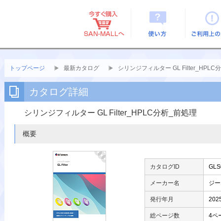
使い方
ご利用上
トップページ
最新カタログ
シリンジフィルター GL Filter_HPL
カタログ詳細
シリンジフィルター GL Filter_HPLC分析_前処理
概要
カタログID
GLS
メーカー名
ジー
発行年月
202
総ページ数
4ペ