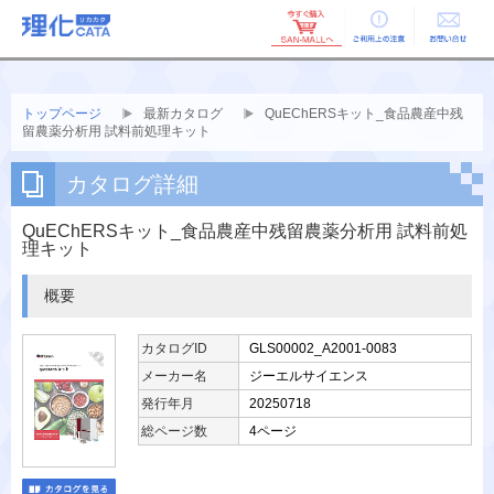
ご利用上の
お問い合せ
注意
トップページ
最新カタログ
QuEChERSキット_食品農産中残
留農薬分析用 試料前処理キット
カタログ詳細
QuEChERSキット_食品農産中残留農薬分析用 試料前処
理キット
概要
カタログID
GLS00002_A2001-0083
メーカー名
ジーエルサイエンス
発行年月
20250718
総ページ数
4ページ