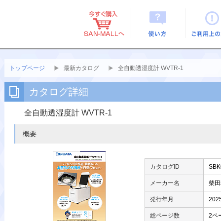
使い方
ご利用上
トップページ
最新カタログ
全自動透湿度計 WVTR-1
カタログ詳細
全自動透湿度計 WVTR-1
概要
カタログID
SBK
メーカー名
柴田
発行年月
20
総ページ数
2ペ