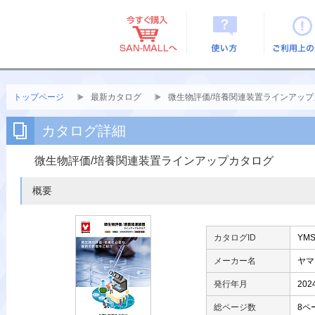
使い方
ご利用上
トップページ
最新カタログ
微生物評価/培養関連装置ラインアップ
カタログ詳細
微生物評価/培養関連装置ラインアップカタログ
概要
カタログID
YMS
メーカー名
ヤマ
発行年月
202
総ページ数
8ペ