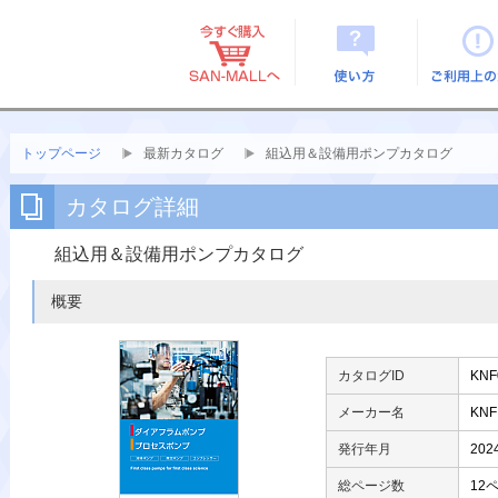
使い方
ご利用上
トップページ
最新カタログ
組込用＆設備用ポンプカタログ
カタログ詳細
組込用＆設備用ポンプカタログ
概要
カタログID
KNF
メーカー名
KN
発行年月
202
総ページ数
12