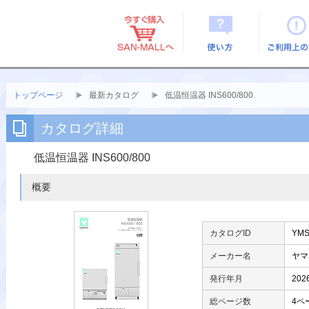
使い方
ご利用上
トップページ
最新カタログ
低温恒温器 INS600/800
カタログ詳細
低温恒温器 INS600/800
概要
カタログID
YMS
メーカー名
ヤマ
発行年月
20
総ページ数
4ペ