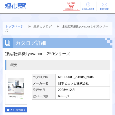
ご利用上の
お問い合せ
注意
トップページ
最新カタログ
凍結乾燥機Lyovapor L-250シリー
ズ
カタログ詳細
凍結乾燥機Lyovapor L-250シリーズ
概要
カタログID
NBH00001_A1505_6006
メーカー名
日本ビュッヒ株式会社
発行年月
2025年12月
総ページ数
6ページ