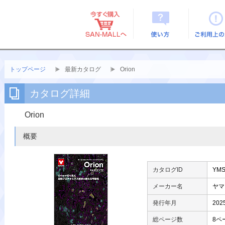
使い方
ご利用上
トップページ
最新カタログ
Orion
カタログ詳細
Orion
概要
カタログID
YMS
メーカー名
ヤマ
発行年月
20
総ページ数
8ペ