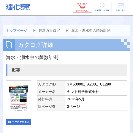
ご利用上の
お問い合せ
注意
トップページ
最新カタログ
海水・湖水中の菌数計測
カタログ詳細
海水・湖水中の菌数計測
概要
カタログID
YMS00001_A2301_C1290
メーカー名
ヤマト科学株式会社
発行年月
2026年5月
総ページ数
2ページ