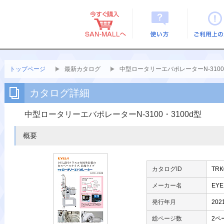
使い方
ご利用上
トップページ
最新カタログ
中型ロータリーエバポレーターN-3100・
カタログ詳細
中型ロータリーエバポレーターN-3100・3100d型
概要
カタログID
TRK
メーカー名
EY
発行年月
20
総ページ数
2ペ