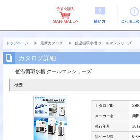
使い方
ご利用上
トップページ
最新カタログ
低温循環水槽 クールマンシリーズ
カタログ詳細
低温循環水槽 クールマンシリーズ
概要
カタログID
SBK
メーカー名
柴田
発行年月
2019
総ページ数
6ペ