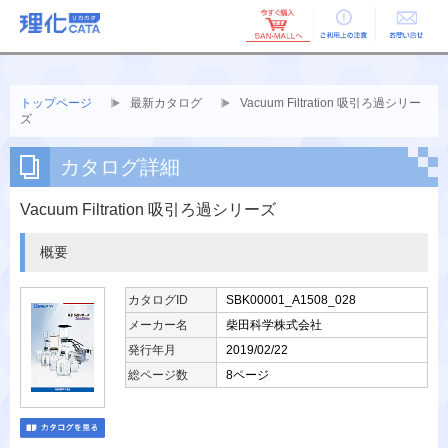
ご利用上の
お問い合せ
注意
トップページ
最新カタログ
Vacuum Filtration 吸引ろ過シリー
ズ
カタログ詳細
Vacuum Filtration 吸引ろ過シリーズ
概要
カタログID
SBK00001_A1508_028
メーカー名
柴田科学株式会社
発行年月
2019/02/22
総ページ数
8ページ